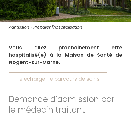
Admission
Préparer l'hospitalisation
Fil
d'Ariane
Vous allez prochainement être
hospitalisé(e) à la Maison de Santé de
Nogent-sur-Marne.
Télécharger le parcours de soins
Demande d’admission par
le médecin traitant